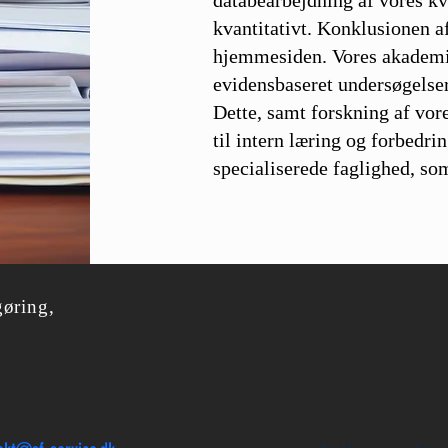
databearbejdning af vores kva
kvantitativt. Konklusionen a
hjemmesiden. Vores akademi
evidensbaseret undersøgelser
Dette, samt forskning af vore
til intern læring og forbedri
specialiserede faglighed, s
gøring,