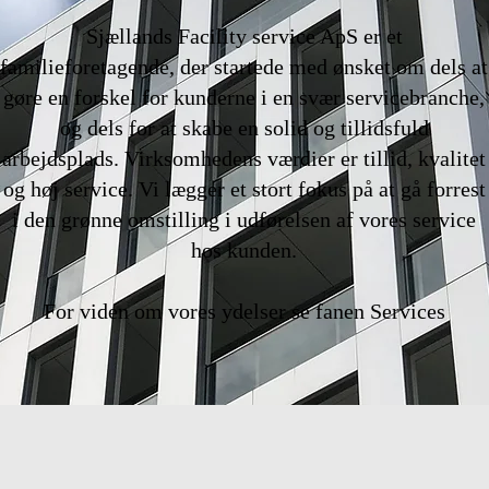
Sjællands Facility service ApS er et
familieforetagende, der startede med ønsket om dels at
gøre en forskel for kunderne i en svær servicebranche,
og dels for at skabe en solid og tillidsfuld
arbejdsplads. Virksomhedens værdier er tillid, kvalitet
og høj service. Vi lægger et stort fokus på at gå forrest
i den grønne omstilling i udførelsen af vores service
hos kunden.
For viden om vores ydelser se fanen Services